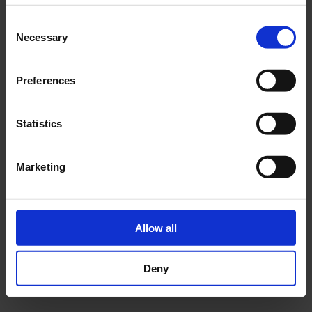
Consent
Necessary
GARANTIE
Selection
Preferences
CERTIFICATIONS
Statistics
TYPES DE SURVEILLANCE
Marketing
PLANIFICATION & CONSEIL
Allow all
Deny