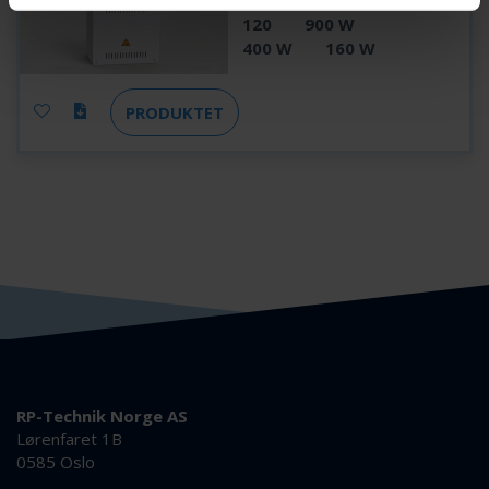
MI106
6 STK.
6
120
900 W
400 W
160 W
PRODUKTET
RP-Technik Norge AS
Lørenfaret 1B
0585 Oslo