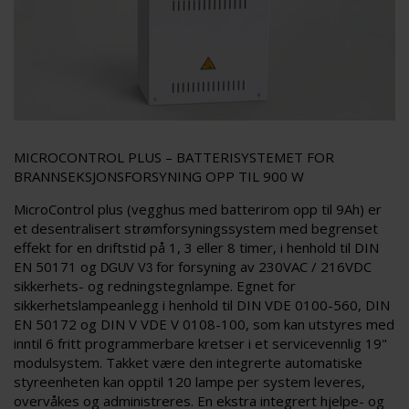
MICROCONTROL PLUS – BATTERISYSTEMET FOR
BRANNSEKSJONSFORSYNING OPP TIL 900 W
MicroControl plus (vegghus med batterirom opp til 9Ah) er
et desentralisert strømforsyningssystem med begrenset
effekt for en driftstid på 1, 3 eller 8 timer, i henhold til DIN
EN 50171 og
for forsyning av 230VAC / 216VDC
DGUV V3
sikkerhets- og redningstegnlampe. Egnet for
sikkerhetslampeanlegg i henhold til DIN VDE 0100-560, DIN
EN 50172 og DIN V VDE V 0108-100, som kan utstyres med
inntil 6 fritt programmerbare kretser i et servicevennlig 19"
modulsystem. Takket være den integrerte automatiske
styreenheten kan opptil 120 lampe per system leveres,
overvåkes og administreres. En ekstra integrert hjelpe- og