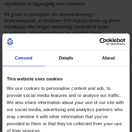
styrekrets er tilgjengelig som standard.
På grunn av prinsippet om desentralisering i
brannseksjoner, er kostbare E30-linjesystemer og deres
installasjon ikke lenger nødvendig i henhold til tyske
standarder. MicroControl plus er installert i hver
brannseksjon i et driftsrom. Forsyningsspenningen (230VAC
/ 216VDC) sikrer bruk av kommersielt tilgjengelige lampe
med elektronisk forkoblingsenhet.
Consent
Details
About
This website uses cookies
We use cookies to personalise content and ads, to
provide social media features and to analyse our traffic.
We also share information about your use of our site with
our social media, advertising and analytics partners who
MI102
may combine it with other information that you’ve
provided to them or that they’ve collected from your use
MI102
6 STK.
2
of their services.