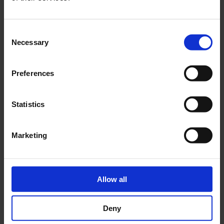
120
900 W
400 W
160 W
Consent
Necessary
Selection
PRODUKTET
Preferences
MI104
Statistics
MI104
6 STK.
4
120
900 W
400 W
160 W
Marketing
PRODUKTET
Allow all
MI106
Deny