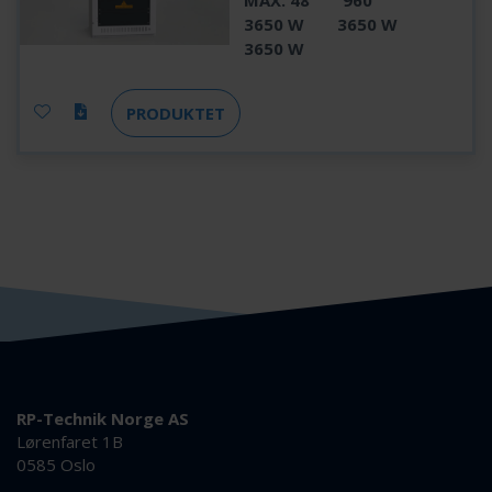
MAX. 48
960
3650 W
3650 W
3650 W
PRODUKTET
RP-Technik Norge AS
Lørenfaret 1B
0585 Oslo