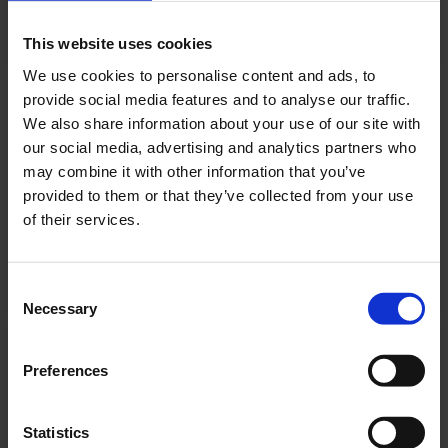
PRODUKTET
This website uses cookies
We use cookies to personalise content and ads, to
MCUV-E08-LE
provide social media features and to analyse our traffic.
We also share information about your use of our site with
MCUV-E08-LE
our social media, advertising and analytics partners who
8 STK.
8
160
may combine it with other information that you’ve
2100 W
2100 W
provided to them or that they’ve collected from your use
2100 W
of their services.
PRODUKTET
Consent
Necessary
Selection
MCUV-E08-LE-
Preferences
SAM
MCUV-E08-LE-SAM
Statistics