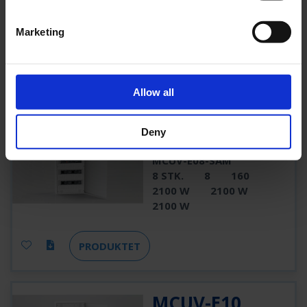
8 STK.
8
160
2100 W
2100 W
Marketing
2100 W
PRODUKTET
Allow all
MCUV-E08-SAM
Deny
MCUV-E08-SAM
8 STK.
8
160
2100 W
2100 W
2100 W
PRODUKTET
MCUV-E10