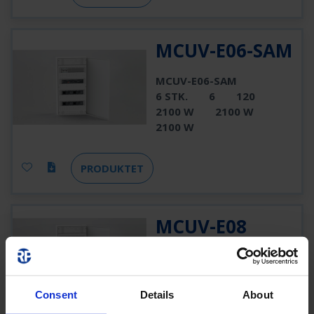
MCUV-E06-SAM
MCUV-E06-SAM
6 STK.
6
120
2100 W
2100 W
2100 W
PRODUKTET
MCUV-E08
MCUV-E08
8 STK.
8
160
2100 W
2100 W
2100 W
Consent
Details
About