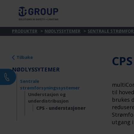
PRODUKTER
NØDLYSSYTEMER
SENTRALE STRØMFOR
CPS
Tilbake
NØDLYSSYTEMER
Sentrale
multiCon
strømforsyningssystemer
til hove
Understasjon og
brukes d
underdistribusjon
redusere
CPS - understasjoner
Strømfor
utgang i