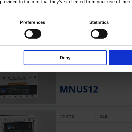
 provided to them or that they’ve collected from your use of their
12
240
Preferences
Statistics
MNUS10
Deny
12
240
MNUS12
12 STK.
240