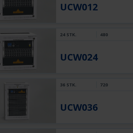
UCW012
24 STK.
480
UCW024
36 STK.
720
UCW036