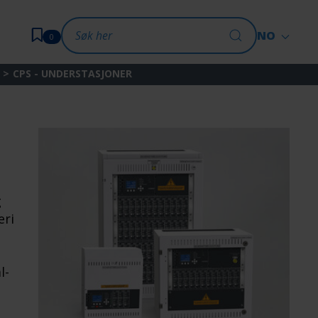
NO
0
CPS - UNDERSTASJONER
g
eri
l-