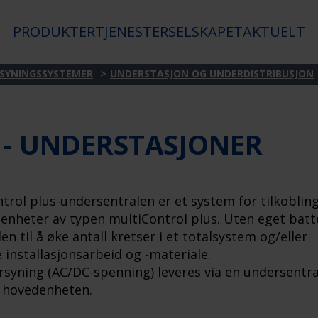
PRODUKTER
TJENESTER
SELSKAPET
AKTUELT
SYNINGSSYSTEMER
UNDERSTASJON OG UNDERDISTRIBUSJON
 - UNDERSTASJONER
trol plus-undersentralen er et system for tilkoblin
denheter av typen multiControl plus. Uten eget batt
en til å øke antall kretser i et totalsystem og/eller
 installasjonsarbeid og -materiale.
syning (AC/DC-spenning) leveres via en undersentra
 hovedenheten.