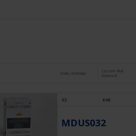
Lys som skal
maks. Kretsløp
kobles til
32
640
MDUS032