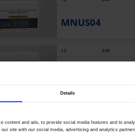
MNUS04
12
240
MNUS06
Details
12
240
MNUS08
e content and ads, to provide social media features and to analy
 our site with our social media, advertising and analytics partn