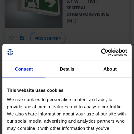
5,1 W
HVIT
SENTRAL
STRØMFORSYNING
(ML)
PRODUKTET
MMDT009ML-
Consent
Details
About
AZ
MMDT009ML-AZ
This website uses cookies
CPS
21 M
100 LM
5,1 W
We use cookies to personalise content and ads, to
ANTRASITT
provide social media features and to analyse our traffic.
SENTRAL
We also share information about your use of our site with
STRØMFORSYNING
our social media, advertising and analytics partners who
(ML)
may combine it with other information that you’ve