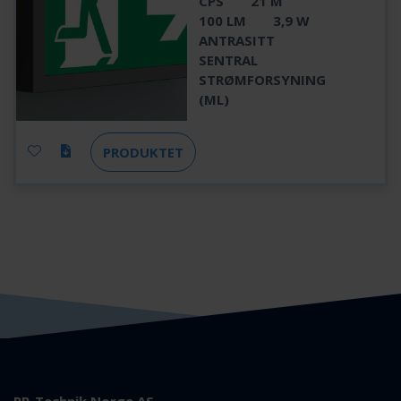
CPS
21 M
100 LM
3,9 W
ANTRASITT
SENTRAL
STRØMFORSYNING
(ML)
PRODUKTET