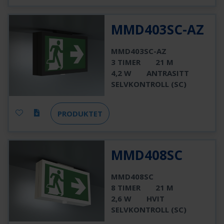
MMD403SC-AZ
MMD403SC-AZ
3 TIMER
21 M
4,2 W
ANTRASITT
SELVKONTROLL (SC)
PRODUKTET
MMD408SC
MMD408SC
8 TIMER
21 M
2,6 W
HVIT
SELVKONTROLL (SC)