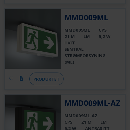
MMD009ML
MMD009ML
CPS
21 M
LM
5,2 W
HVIT
SENTRAL
STRØMFORSYNING
(ML)
PRODUKTET
MMD009ML-AZ
MMD009ML-AZ
CPS
21 M
LM
5,2 W
ANTRASITT