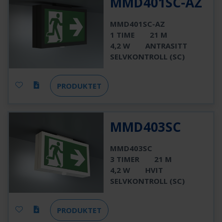
MMD401SC-AZ
MMD401SC-AZ
1 TIME
21 M
4,2 W
ANTRASITT
SELVKONTROLL (SC)
PRODUKTET
MMD403SC
MMD403SC
3 TIMER
21 M
4,2 W
HVIT
SELVKONTROLL (SC)
PRODUKTET