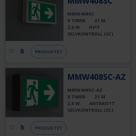
MMW408SC
MMW408SC
8 TIMER
21 M
2,6 W
HVIT
SELVKONTROLL (SC)
PRODUKTET
MMW408SC-AZ
MMW408SC-AZ
8 TIMER
21 M
2,6 W
ANTRASITT
SELVKONTROLL (SC)
PRODUKTET