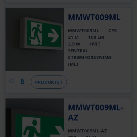
MMWT009ML
MMWT009ML
CPS
21 M
100 LM
3,9 W
HVIT
SENTRAL
STRØMFORSYNING
(ML)
PRODUKTET
MMWT009ML-
AZ
MMWT009ML-AZ