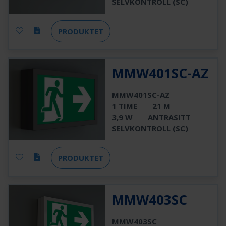
SELVKONTROLL (SC)
PRODUKTET
MMW401SC-AZ
MMW401SC-AZ
1 TIME
21 M
3,9 W
ANTRASITT
SELVKONTROLL (SC)
PRODUKTET
MMW403SC
MMW403SC