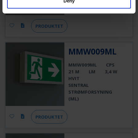
ANTRASITT
Deny
UTEN OVERVÅKING
PRODUKTET
MMW009ML
MMW009ML
CPS
21 M
LM
3,4 W
HVIT
SENTRAL
STRØMFORSYNING
(ML)
PRODUKTET