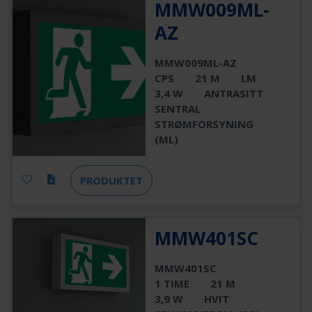
MMW009ML-
AZ
MMW009ML-AZ
CPS
21 M
LM
3,4 W
ANTRASITT
SENTRAL
STRØMFORSYNING
(ML)
PRODUKTET
MMW401SC
MMW401SC
1 TIME
21 M
3,9 W
HVIT