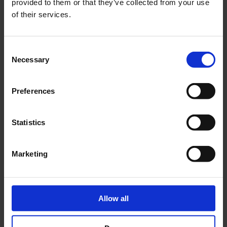
provided to them or that they’ve collected from your use
of their services.
PRODUKTET
Consent
MMW009
Necessary
Selection
MMW009
CPS
21 M
LM
2,5 W
Preferences
HVIT
UTEN OVERVÅKING
Statistics
PRODUKTET
Marketing
MMW009-AZ
Allow all
MMW009-AZ
CPS
21 M
LM
2,5 W