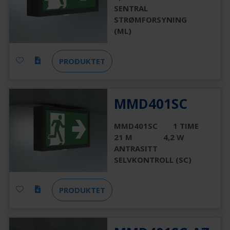
SENTRAL
STRØMFORSYNING
(ML)
PRODUKTET
MMD401SC
MMD401SC
1 TIME
21 M
4,2 W
ANTRASITT
SELVKONTROLL (SC)
PRODUKTET