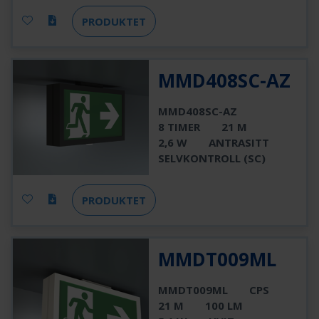
PRODUKTET
MMD408SC-AZ
MMD408SC-AZ
8 TIMER
21 M
2,6 W
ANTRASITT
SELVKONTROLL (SC)
PRODUKTET
MMDT009ML
MMDT009ML
CPS
21 M
100 LM