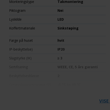
Monteringstype
Takmontering
Piktogram
Nei
Lyskilde
LED
Koffertmateriale
Sinkstøping
Farge på huset
hvit
IP-beskyttelse)
IP20
Slagstyrke (IK)
≥ 3
Sertifisering
WEEE, CE, 5 års garanti
Beskyttelsesklasse
2
Omgivelsestemperatur DS
-5 °C to 40 °C
dybde
88 mm
VISE
Høyde
4 mm