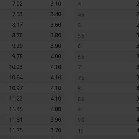
7.02
3.10
2
4
7.53
3.40
2
4.5
8.17
3.60
2
5
8.76
3.80
3
5.5
9.29
3.90
3
6
9.78
4.00
3
6.5
10.23
4.10
3
7
10.64
4.10
3
7.5
10.97
4.10
3
8
11.23
4.10
3
8.5
11.45
4.00
3
9
11.61
3.90
4
9.5
11.75
3.70
4
10