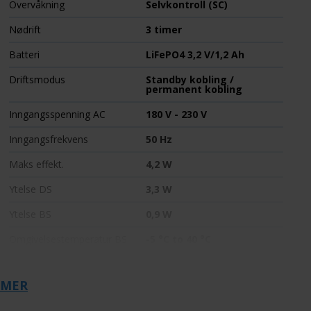
Overvåkning
Selvkontroll (SC)
Nødrift
3 timer
Batteri
LiFePO4 3,2 V/1,2 Ah
Driftsmodus
Standby kobling /
permanent kobling
Inngangsspenning AC
180 V - 230 V
Inngangsfrekvens
50 Hz
Maks effekt.
4,2 W
Ytelse DS
3,3 W
Ytelse BS
0,9 W
Omgivelsestemperatur BS
-5 °C to 40 °C
Bredde
88 mm
 MER
Installasjonsdiameter
68 mm