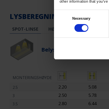
other information that you’ve
Consent
LYSBEREGNING
Necessary
Selection
SPOT-LINSE
HØY LINSE
STRÅLEOBJE
Belysning Av Rømningsv
MONTERINGSHØYDE
2.20
5.08
2.5
2.50
5.78
3
2.80
6.44
3.5