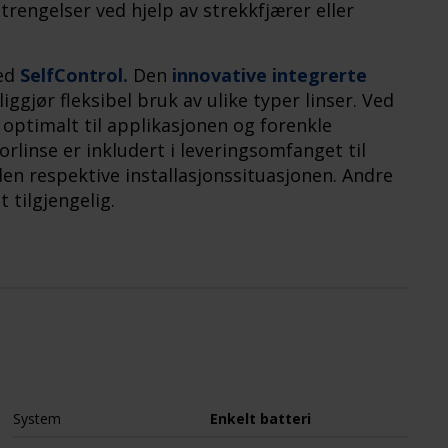
rengelser ved hjelp av strekkfjærer eller
ed
SelfControl.
Den
innovative integrerte
gjør fleksibel bruk av ulike typer linser. Ved
s optimalt til applikasjonen og forenkle
linse er inkludert i leveringsomfanget til
den respektive installasjonssituasjonen. Andre
t tilgjengelig.
System
Enkelt batteri