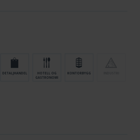
Vekt inkludert emballasje
0.52
Koblingsinngang
Ja
Batteritilkobling
Støpsel
Lysstrømnettverk
255 lm
Tolltariffnummer
94056180
DETALJHANDEL
HOTELL OG
KONTORBYGG
INDUSTRI
GASTRONOMI