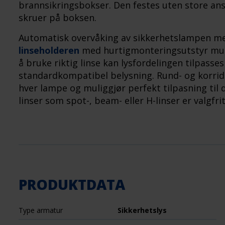
brannsikringsbokser. Den festes uten store anst
skruer på boksen.
Automatisk overvåking av sikkerhetslampen m
linseholderen
med hurtigmonteringsutstyr mulig
å bruke riktig linse kan lysfordelingen tilpasse
standardkompatibel belysning. Rund- og korridor
hver lampe og muliggjør perfekt tilpasning til 
linser som spot-, beam- eller H-linser er valgfrit
PRODUKTDATA
Type armatur
Sikkerhetslys