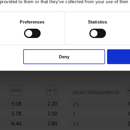
 provided to them or that they’ve collected from your use of their
Preferences
Statistics
KTIV
KORRIDORLINSE
RUND LINSE
Deny
ei
Områd
MONTERINGSHØYDE
5.08
2.20
1
2.5
5.78
2.50
1
3
6.44
2.80
2
3.5