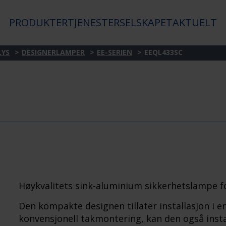
PRODUKTER
TJENESTER
SELSKAPET
AKTUELT
LYS
DESIGNERLAMPER
EE-SERIEN
EEQL433SC
Høykvalitets sink-aluminium sikkerhetslampe 
Den kompakte designen tillater installasjon i en
konvensjonell takmontering, kan den også insta