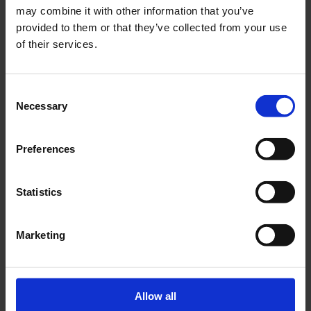
may combine it with other information that you’ve
190 nødlysarmaturer fra IL-serien
provided to them or that they’ve collected from your use
50 nødlysarmaturer fra KMB-serien
of their services.
140 rømningsskiltarmaturer fra KMU-serien
100 nødlysarmaturer fra KB-serien
10 underfordelere for sentrale strømforsyningssystemer
fra MCU-serien
Consent
1 sentralt strømforsyningssystem multiControl fra MCX-
Necessary
Selection
serien
60 batterier fra OGIV-serien
Preferences
BILDEGALLERI
Statistics
Marketing
Allow all