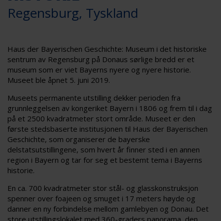
Regensburg, Tyskland
Haus der Bayerischen Geschichte: Museum i det historiske
sentrum av Regensburg på Donaus sørlige bredd er et
museum som er viet Bayerns nyere og nyere historie.
Museet ble åpnet 5. juni 2019.
Museets permanente utstilling dekker perioden fra
grunnleggelsen av kongeriket Bayern i 1806 og frem til i dag
på et 2500 kvadratmeter stort område. Museet er den
første stedsbaserte institusjonen til Haus der Bayerischen
Geschichte, som organiserer de bayerske
delstatsutstillingene, som hvert år finner sted i en annen
region i Bayern og tar for seg et bestemt tema i Bayerns
historie.
En ca. 700 kvadratmeter stor stål- og glasskonstruksjon
spenner over foajeen og smuget i 17 meters høyde og
danner en ny forbindelse mellom gamlebyen og Donau. Det
store utstillingslokalet med 360-graders panorama, den