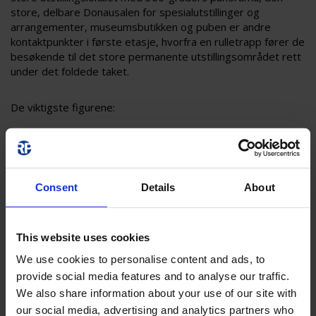
store, delbare Donausalen for spesialutstillinger og
arrangementer, museumsbutikken og puben er andre
kontaktpunkter i første etasje, hvorfra en rulletrapp fører de
besøkende til det store permanente utstillingsområdet rett
under det foldede taket.
De viktigste figurene:
2 500 m² permanent utstillingsareal
Ca. 400 000 besøkende per år (fra og med 2019)
Åpningsdato: juni 2019
Consent
Details
About
This website uses cookies
MultiConrol-systemer, nød- og sikkerhetsbelysning fra RP
We use cookies to personalise content and ads, to
Group ble installert i hele bygningskomplekset. Totalt ble
provide social media features and to analyse our traffic.
det installert over 500 RP-produkter:
We also share information about your use of our site with
our social media, advertising and analytics partners who