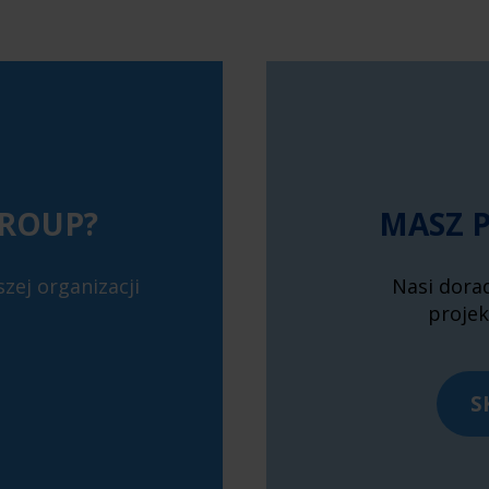
ROUP?
MASZ 
zej organizacji
Nasi dora
projek
S