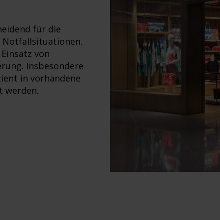
eidend für die
 Notfallsituationen.
Einsatz von
erung. Insbesondere
zient in vorhandene
t werden.