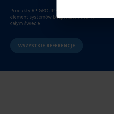
Produkty RP-GROUP stanowią istotny
element systemów bezpieczeństwa na
całym świecie
WSZYSTKIE REFERENCJE