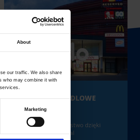
About
se our traffic. We also share
ers who may combine it with
 services.
CENTRUM HANDLOWE
RONDO
Marketing
Większe bezpieczeństwo dzięki
Wireless Professional