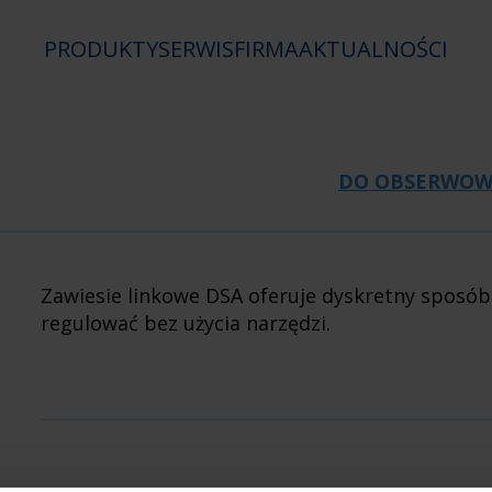
PRODUKTY
SERWIS
FIRMA
AKTUALNOŚCI
DO OBSERWO
Zawiesie linkowe DSA oferuje dyskretny sposó
regulować bez użycia narzędzi.