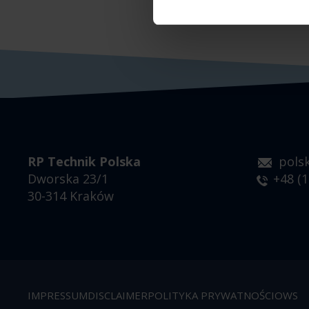
RP Technik Polska
pols
Dworska 23/1
+48 (1
30-314 Kraków
IMPRESSUM
DISCLAIMER
POLITYKA PRYWATNOŚCI
OWS