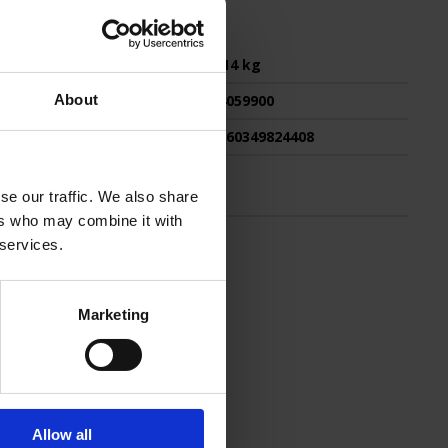
Waga
0,14 kg
Kod taryfy celnej
94059900
About
GTIN
4260349824408
se our traffic. We also share
ers who may combine it with
 services.
Marketing
Allow all