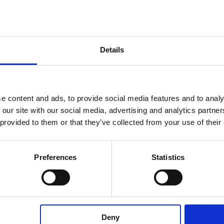
DANE O PRODUKCIE
Głębokość
15 mm
Szerokość
15 mm
Details
Wysokość
1500 mm
e content and ads, to provide social media features and to analy
 our site with our social media, advertising and analytics partn
 provided to them or that they’ve collected from your use of their
POBIERANIE
Preferences
Statistics
Karta katalogowa
Deny