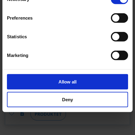
Selection
NIMH4820V
Preferences
NIMH4820V
2,0 AH
4,8 V
NEI
Statistics
PRODUKTET
Marketing
NIMHHT4820Q
Allow all
NIMHHT4820Q
2,0 AH
4,8 V
NEI
Deny
PRODUKTET