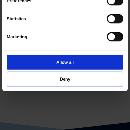
Preferences
PRODUKTET
Statistics
Marketing
P12V7A
P12V7A
12 V
Allow all
PRODUKTET
Deny