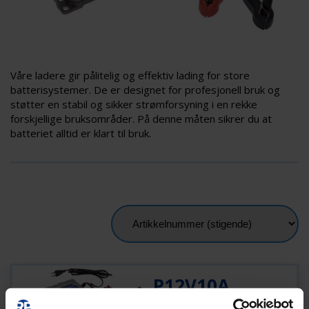
Våre ladere gir pålitelig og effektiv lading for store
batterisystemer. De er designet for profesjonell bruk og
støtter en stabil og sikker strømforsyning i en rekke
forskjellige bruksområder. På denne måten sikrer du at
batteriet alltid er klart til bruk.
P12V10A