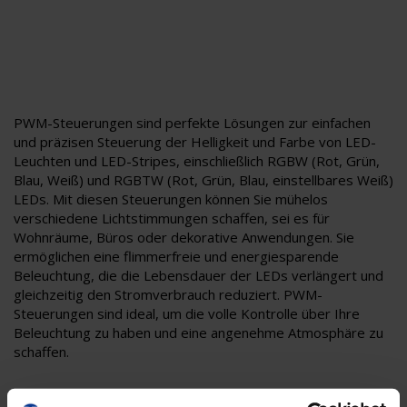
PWM-Steuerungen sind perfekte Lösungen zur einfachen
und präzisen Steuerung der Helligkeit und Farbe von LED-
Leuchten und LED-Stripes, einschließlich RGBW (Rot, Grün,
Blau, Weiß) und RGBTW (Rot, Grün, Blau, einstellbares Weiß)
LEDs. Mit diesen Steuerungen können Sie mühelos
verschiedene Lichtstimmungen schaffen, sei es für
Wohnräume, Büros oder dekorative Anwendungen. Sie
ermöglichen eine flimmerfreie und energiesparende
Beleuchtung, die die Lebensdauer der LEDs verlängert und
gleichzeitig den Stromverbrauch reduziert. PWM-
Steuerungen sind ideal, um die volle Kontrolle über Ihre
Beleuchtung zu haben und eine angenehme Atmosphäre zu
schaffen.