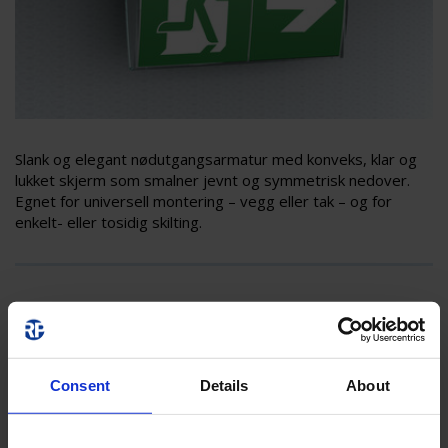
Slank og elegant nødutgangsarmatur med konveks, klar og
lukket skjerm som smalner jevnt og symmetrisk nedover.
Egnet for universell montering – vegg eller tak – og for
enkelt- eller tosidig skilting.
Consent
Details
About
KFMU009ML