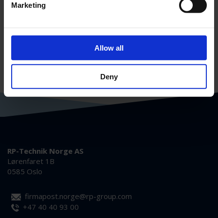
Marketing
PRODUKTET
Allow all
Deny
RP-Technik Norge AS
Lørenfaret 1B
0585 Oslo
firmapost.norge@rp-group.com
+47 40 40 93 00