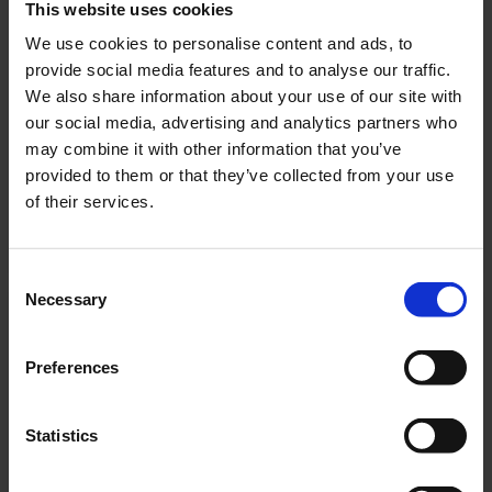
This website uses cookies
KFMU009ML
CPS
We use cookies to personalise content and ads, to
20 M
2,7 W
provide social media features and to analyse our traffic.
HVIT
We also share information about your use of our site with
SENTRAL
our social media, advertising and analytics partners who
STRØMFORSYNING
may combine it with other information that you’ve
(ML)
provided to them or that they’ve collected from your use
of their services.
PRODUKTET
Consent
Necessary
Selection
KFMU509CC
KFMU509CC
CPS
Preferences
20 M
LM
2,00 W
HVIT
Statistics
CORECOMPACT 24
(CC)