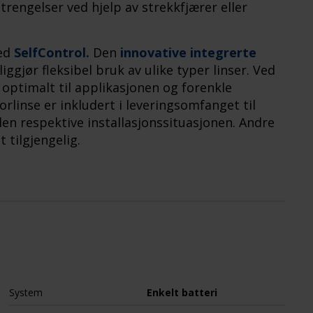
rengelser ved hjelp av strekkfjærer eller
ed
SelfControl.
Den
innovative integrerte
gjør fleksibel bruk av ulike typer linser. Ved
s optimalt til applikasjonen og forenkle
linse er inkludert i leveringsomfanget til
den respektive installasjonssituasjonen. Andre
t tilgjengelig.
System
Enkelt batteri