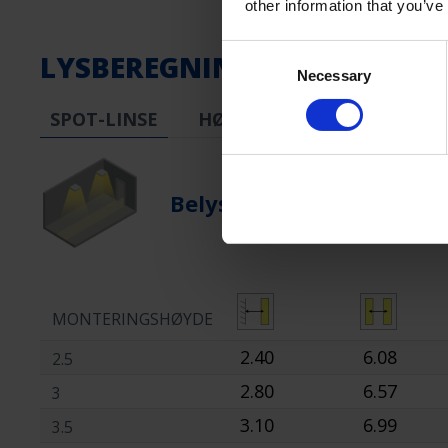
other information that you’ve
Consent
LYSBEREGNING
Necessary
Selection
SPOT-LINSE
HØY LINSE
STRÅLEOBJE
Belysning Av Rømningsv
MONTERINGSHØYDE
2.40
6.08
2.5
2.80
6.57
3
3.10
6.99
3.5