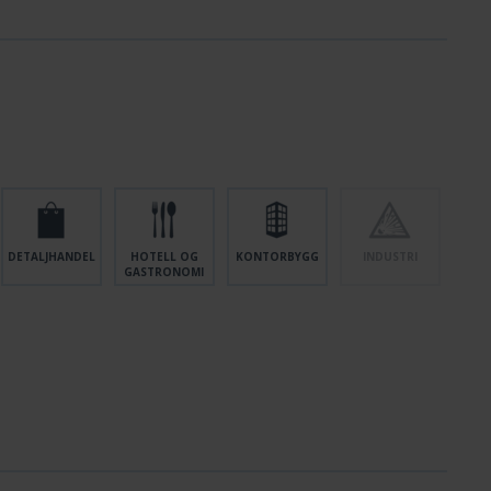
Vekt inkludert emballasje
0.52
Koblingsinngang
Ja
Batteritilkobling
Støpsel
Lysstrømnettverk
470 lm
Tolltariffnummer
94056180
DETALJHANDEL
HOTELL OG
KONTORBYGG
INDUSTRI
GASTRONOMI