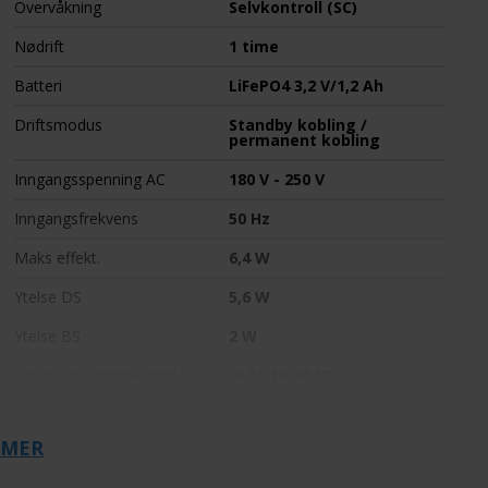
Overvåkning
Selvkontroll (SC)
Nødrift
1 time
Batteri
LiFePO4 3,2 V/1,2 Ah
Driftsmodus
Standby kobling /
permanent kobling
Inngangsspenning AC
180 V - 250 V
Inngangsfrekvens
50 Hz
Maks effekt.
6,4 W
Ytelse DS
5,6 W
Ytelse BS
2 W
Omgivelsestemperatur BS
-5 °C to 40 °C
Bredde
88 mm
 MER
Installasjonsdiameter
68 mm