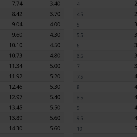
7.74
3.40
2
4
8.42
3.70
2
4.5
9.04
4.00
3
5
9.60
4.30
3
5.5
10.10
4.50
3
6
10.73
4.80
3
6.5
11.34
5.00
3
7
11.92
5.20
4
7.5
12.46
5.30
4
8
12.97
5.40
4
8.5
13.45
5.50
4
9
13.89
5.60
4
9.5
14.30
5.60
5
10