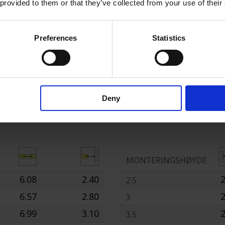
 provided to them or that they’ve collected from your use of their
Preferences
Statistics
KTIV
KORRIDORLINSE
RUND LINSE
Deny
ei
Områd
MONTERINGSHØYDE
6.08
2.40
2
2.5
6.57
2.80
2
3
6.99
3.10
2
3.5