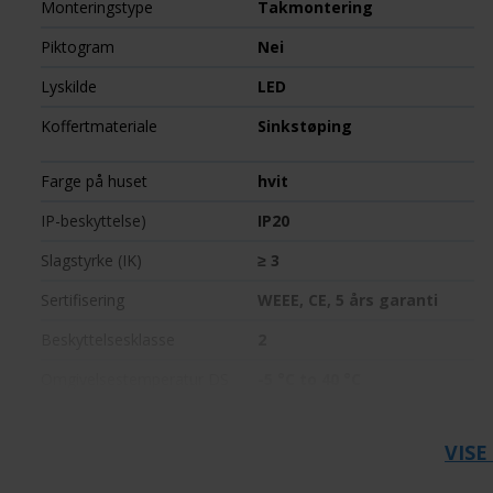
Monteringstype
Takmontering
Piktogram
Nei
Lyskilde
LED
Koffertmateriale
Sinkstøping
Farge på huset
hvit
IP-beskyttelse)
IP20
Slagstyrke (IK)
≥ 3
Sertifisering
WEEE, CE, 5 års garanti
Beskyttelsesklasse
2
Omgivelsestemperatur DS
-5 °C to 40 °C
dybde
88 mm
VISE
Høyde
4 mm