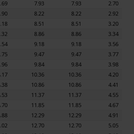
.69
7.93
7.93
2.70
.90
8.22
8.22
2.92
.18
8.51
8.51
3.20
.32
8.86
8.86
3.34
.54
9.18
9.18
3.56
.75
9.47
9.47
3.77
.96
9.84
9.84
3.98
.17
10.36
10.36
4.20
.38
10.86
10.86
4.41
.53
11.37
11.37
4.55
.70
11.85
11.85
4.67
.88
12.29
12.29
4.91
.02
12.70
12.70
5.05