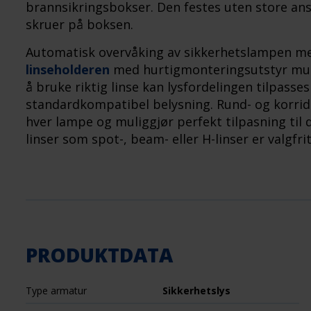
brannsikringsbokser. Den festes uten store anst
skruer på boksen.
Automatisk overvåking av sikkerhetslampen m
linseholderen
med hurtigmonteringsutstyr mulig
å bruke riktig linse kan lysfordelingen tilpasse
standardkompatibel belysning. Rund- og korridor
hver lampe og muliggjør perfekt tilpasning til 
linser som spot-, beam- eller H-linser er valgfrit
PRODUKTDATA
Type armatur
Sikkerhetslys