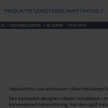
PRODUKTER
TJENESTER
SELSKAPET
AKTUELT
LYS
DESIGNERLAMPER
EE-SERIEN
EEQL431SC
Høykvalitets sink-aluminium sikkerhetslampe 
Den kompakte designen tillater installasjon i en
konvensjonell takmontering, kan den også insta