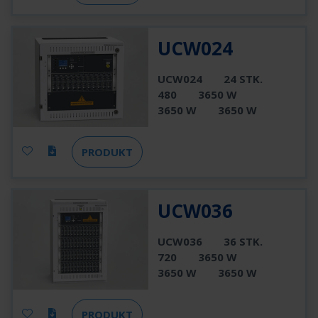
UCW024
UCW024
24 STK.
480
3650 W
3650 W
3650 W
PRODUKT
UCW036
UCW036
36 STK.
720
3650 W
3650 W
3650 W
PRODUKT