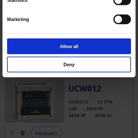
Statistics
MNUS12
Marketing
MNUS12
12
240
1500 W
1500 W
1500 W
Allow all
PRODUKT
Deny
UCW012
UCW012
12 STK.
240
3650 W
3650 W
3650 W
PRODUKT