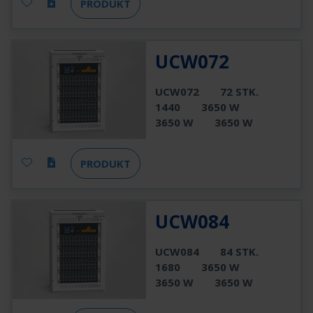
PRODUKT
UCW072
UCW072
72 STK.
1440
3650 W
3650 W
3650 W
PRODUKT
UCW084
UCW084
84 STK.
1680
3650 W
3650 W
3650 W