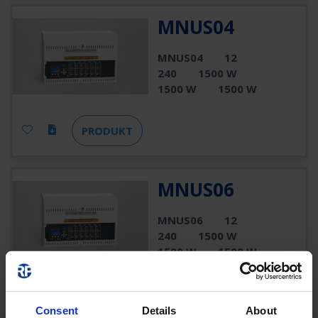
MNUS04
MNUS04
12
240
1500 W
1500 W
1500 W
PRODUKT
MNUS06
MNUS06
12
240
1500 W
1500 W
1500 W
PRODUKT
Consent
Details
About