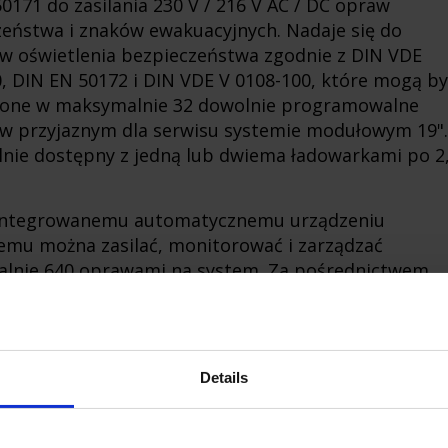
0171 do zasilania 230 V / 216 V AC / DC opraw
eństwa i znaków ewakuacyjnych. Nadaje się do
w oświetlenia bezpieczeństwa zgodnie z DIN VDE
, DIN EN 50172 i DIN VDE V 0108-100, które mogą by
one w maksymalnie 32 dowolnie programowalne
w przyjaznym dla serwisu systemie modułowym 19".
nie dostępny z jedną lub dwiema ładowarkami po 2
zintegrowanemu automatycznemu urządzeniu
emu można zasilać, monitorować i zarządzać
lnie 640 oprawami na system. Za pośrednictwem
u TCP/IP można połączyć w sieć do 32 systemów. W
sób można podłączyć i monitorować maksymalnie 1
lub 20 480 opraw.
Details