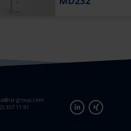
MD232
ka@rp-group.com
2) 357 11 91