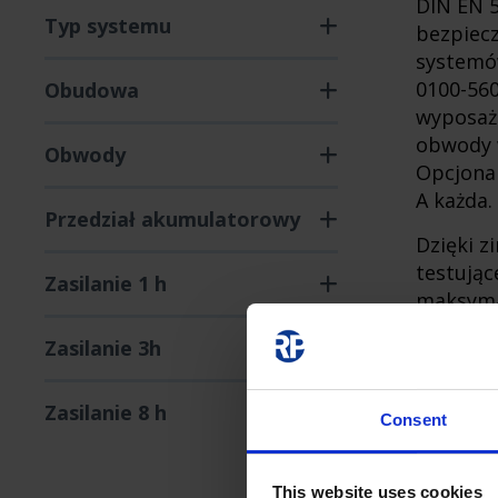
DIN EN 5
Typ systemu
bezpiecz
systemó
0100-560
Obudowa
wyposaż
obwody 
Obwody
Opcjonal
A każda.
Przedział akumulatorowy
Dzięki 
testując
Zasilanie 1 h
maksyma
protokoł
Zasilanie 3h
ten spo
obwody 
Zasilanie 8 h
Consent
This website uses cookies