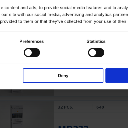
e content and ads, to provide social media features and to analy
 our site with our social media, advertising and analytics partn
 provided to them or that they’ve collected from your use of their
Obwody (max.)
Oprawy (max.)
Preferences
Statistics
32 PCS.
640
Deny
MD132
32 PCS.
640