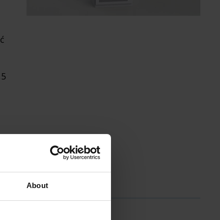
ć
,5
024
About