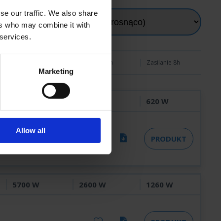
se our traffic. We also share
ers who may combine it with
 services.
Zasilanie 1h
Zasilanie 3h
Zasilanie 8h
Marketing
5700 W
1900 W
620 W
Allow all
PRODUKT
5700 W
2600 W
1260 W