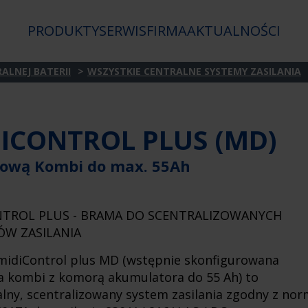
PRODUKTY
SERWIS
FIRMA
AKTUALNOŚCI
ALNEJ BATERII
WSZYSTKIE CENTRALNE SYSTEMY ZASILANIA
ICONTROL PLUS (MD)
dową Kombi do max. 55Ah
NTROL PLUS - BRAMA DO SCENTRALIZOWANYCH
ÓW ZASILANIA
midiControl plus MD (wstępnie skonfigurowana
 kombi z komorą akumulatora do 55 Ah) to
lny, scentralizowany system zasilania zgodny z no