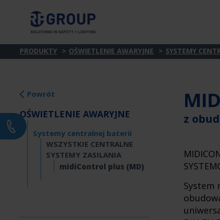
PRODUKTY
OŚWIETLENIE AWARYJNE
SYSTEMY CENTR
MID
Powrót
OŚWIETLENIE AWARYJNE
z obu
Systemy centralnej baterii
WSZYSTKIE CENTRALNE
MIDICO
SYSTEMY ZASILANIA
SYSTEM
midiControl plus (MD)
System 
obudowa
uniwersa