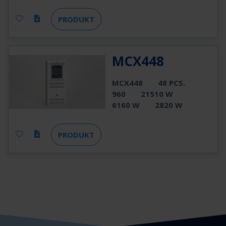
PRODUKT
MCX448
MCX448
48 PCS.
960
21510 W
6160 W
2820 W
PRODUKT