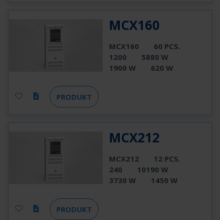
MCX160
MCX160
60 PCS.
1200
5880 W
1900 W
620 W
PRODUKT
MCX212
MCX212
12 PCS.
240
10190 W
3730 W
1450 W
PRODUKT