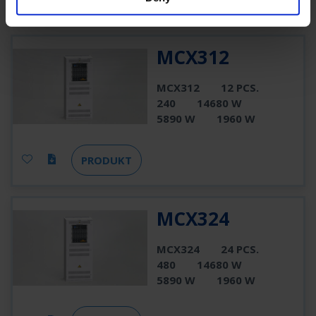
MCX312
MCX312
12 PCS.
240
14680 W
5890 W
1960 W
PRODUKT
MCX324
MCX324
24 PCS.
480
14680 W
5890 W
1960 W