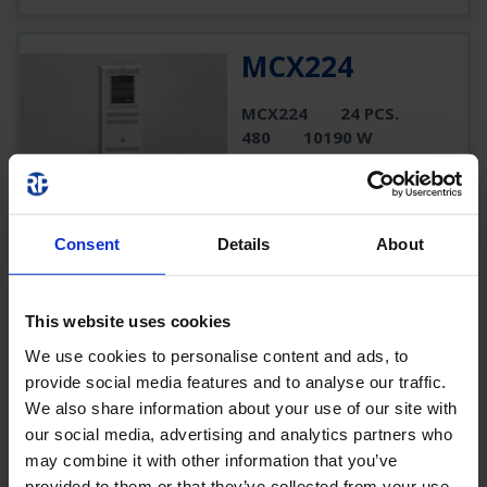
MCX224
MCX224
24 PCS.
480
10190 W
3730 W
1450 W
PRODUKT
Consent
Details
About
MCX236
This website uses cookies
We use cookies to personalise content and ads, to
MCX236
36 PCS.
provide social media features and to analyse our traffic.
720
10190 W
We also share information about your use of our site with
3730 W
1450 W
our social media, advertising and analytics partners who
may combine it with other information that you’ve
PRODUKT
provided to them or that they’ve collected from your use