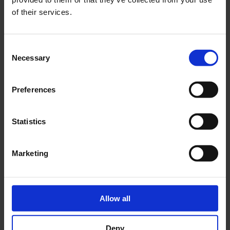
of their services.
MCX248
Consent
Necessary
MCX248
48 PCS.
Selection
960
10190 W
3730 W
1450 W
Preferences
PRODUKT
Statistics
MCX260
Marketing
MCX260
60 PCS.
1200
10190 W
3730 W
1450 W
Allow all
Deny
PRODUKT