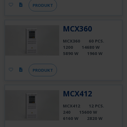
PRODUKT
MCX360
MCX360
60 PCS.
1200
14680 W
5890 W
1960 W
PRODUKT
MCX412
MCX412
12 PCS.
240
15600 W
6160 W
2820 W