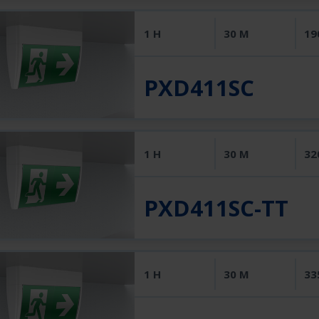
1 H
30 M
19
PXD411SC
1 H
30 M
32
PXD411SC-TT
1 H
30 M
33