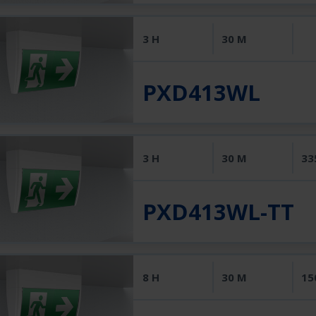
3 H
30 M
PXD413WL
3 H
30 M
33
PXD413WL-TT
8 H
30 M
15