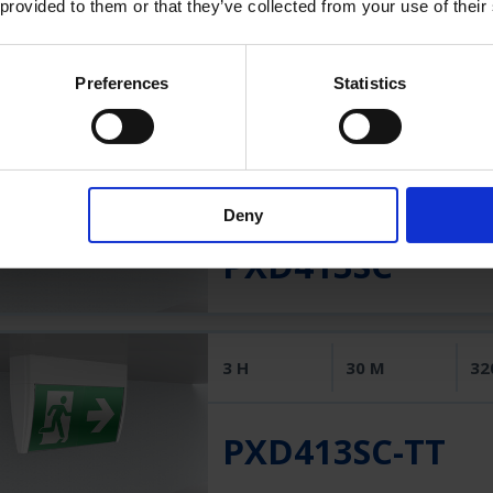
 provided to them or that they’ve collected from your use of their
PXD413DL-TT
Preferences
Statistics
3 H
30 M
32
Deny
PXD413SC
3 H
30 M
32
PXD413SC-TT