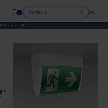
FR
0
LS
SÉRIE PXD
N
ign
r