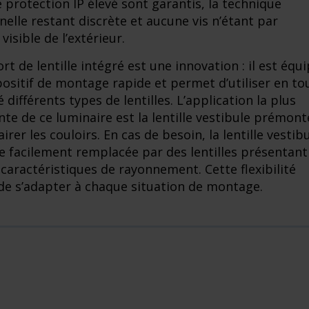
e protection IP élevé sont garantis, la technique
nelle restant discrète et aucune vis n’étant par
isible de l’extérieur.
rt de lentille intégré est une innovation : il est équ
positif de montage rapide et permet d’utiliser en to
té différents types de lentilles. L’application la plus
nte de ce luminaire est la lentille vestibule prémont
irer les couloirs. En cas de besoin, la lentille vestib
e facilement remplacée par des lentilles présentant
 caractéristiques de rayonnement. Cette flexibilité
e s’adapter à chaque situation de montage.