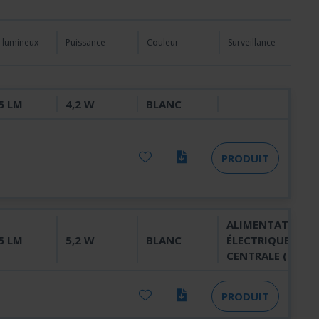
x lumineux
Puissance
Couleur
Surveillance
5 LM
4,2 W
BLANC
PRODUIT
ALIMENTATION
5 LM
5,2 W
BLANC
ÉLECTRIQUE
CENTRALE (ML)
PRODUIT