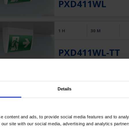
PXD411WL
1 H
30 M
PXD411WL-TT
3 H
30 M
19
Details
PXD413DL
e content and ads, to provide social media features and to analy
 our site with our social media, advertising and analytics partn
3 H
30 M
33