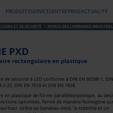
PRODUITS
SERVICES
ENTREPRISE
ACTUALITÉ
ECOURS ET DE SÉCURITÉ
APERÇU DES LUMINAIRES INDUSTRIE
IE PXD
ire rectangulaire en plastique
e de sécurité à LED conforme à DIN EN 60598-1, DI
-2-22, DIN EN 7010 et DIN EN 1838.
e en plastique de forme parallélépipédique, au des
onctions optimisés, fermé de manière homogène su
pourtour. Grâce au bandeau vissé, la stabilité et un