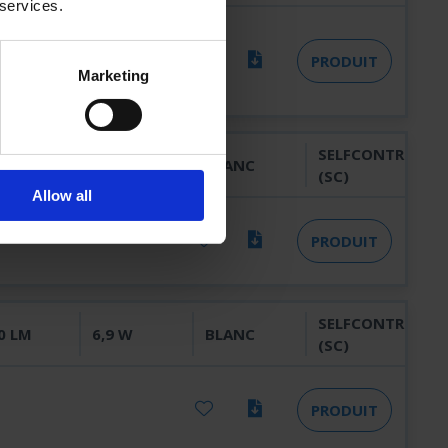
 services.
PRODUIT
Marketing
SELFCONTROL
0 LM
6,9 W
BLANC
(SC)
Allow all
PRODUIT
SELFCONTROL
0 LM
6,9 W
BLANC
(SC)
PRODUIT