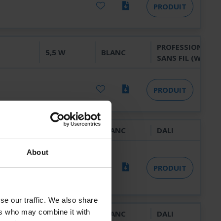
PRODUIT
PROFESSIONNEL
5,5 W
BLANC
SANS FIL (WL)
PRODUIT
0 LM
3,8 W
BLANC
DALI
About
PRODUIT
se our traffic. We also share
ers who may combine it with
5 LM
6,2 W
BLANC
DALI