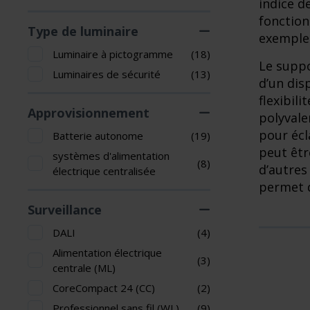
indice d
fonction
Type de luminaire
exemple v
Luminaire à pictogramme
(18)
Le suppo
Luminaires de sécurité
(13)
d’un dis
flexibili
Approvisionnement
polyvale
pour écla
Batterie autonome
(19)
peut êtr
systèmes d'alimentation
(8)
d’autres
électrique centralisée
permet d
Surveillance
DALI
(4)
Alimentation électrique
(3)
centrale (ML)
CoreCompact 24 (CC)
(2)
Professionnel sans fil (WL)
(9)