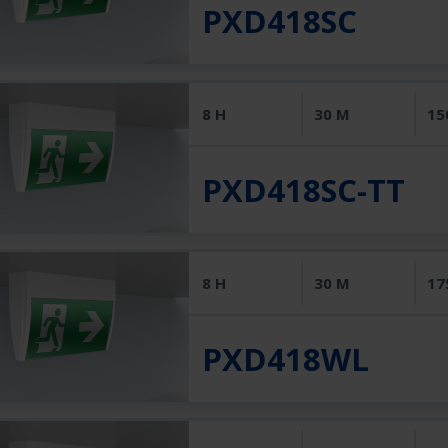
PXD418SC
8 H
30 M
15
PXD418SC-TT
8 H
30 M
17
PXD418WL