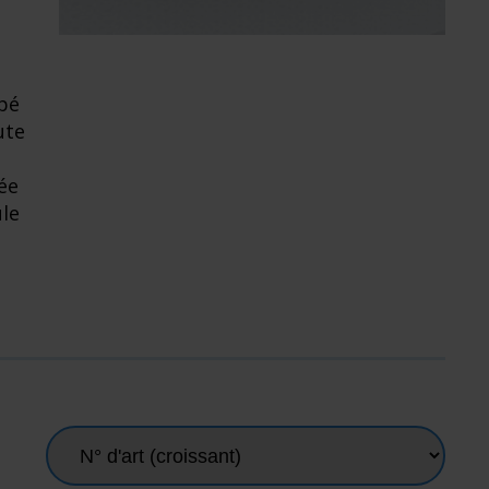
ipé
ute
ée
ule