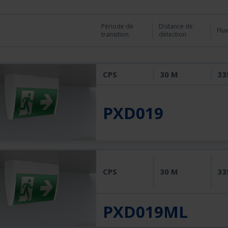
Période de
Distance de
Flu
transition
détection
CPS
30 M
33
PXD019
CPS
30 M
33
PXD019ML