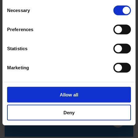
Consent
Necessary
Selection
Preferences
Statistics
Marketing
L’ENTREPRISE
RP-Group emploie près de 300 personnes sur
Allow all
deux sites de production en Allemagne
Deny
PLUS D’INFORMATIONS