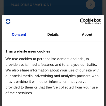
PLUS D’INFORMATIONS
Consent
Details
About
This website uses cookies
We use cookies to personalise content and ads, to
provide social media features and to analyse our traffic.
NEWS
We also share information about your use of our site with
our social media, advertising and analytics partners who
Toutes les nouveautés chez RP-Group
may combine it with other information that you’ve
provided to them or that they’ve collected from your use
of their services.
PLUS D’INFORMATIONS