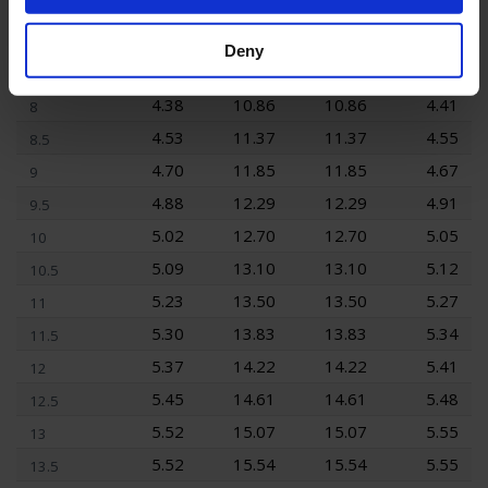
3.75
9.47
9.47
3.77
6.5
3.96
9.84
9.84
3.98
7
Deny
4.17
10.36
10.36
4.20
7.5
4.38
10.86
10.86
4.41
8
4.53
11.37
11.37
4.55
8.5
4.70
11.85
11.85
4.67
9
4.88
12.29
12.29
4.91
9.5
5.02
12.70
12.70
5.05
10
5.09
13.10
13.10
5.12
10.5
5.23
13.50
13.50
5.27
11
5.30
13.83
13.83
5.34
11.5
5.37
14.22
14.22
5.41
12
5.45
14.61
14.61
5.48
12.5
5.52
15.07
15.07
5.55
13
5.52
15.54
15.54
5.55
13.5