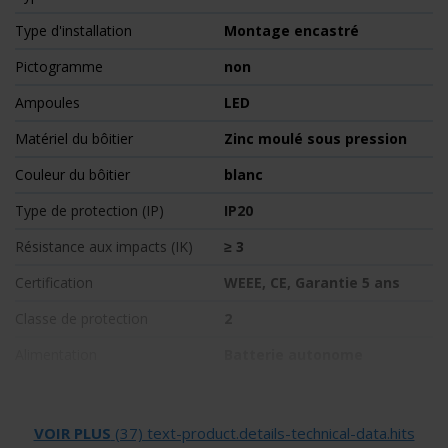
Type d'installation
Montage encastré
Pictogramme
non
Ampoules
LED
Matériel du bôitier
Zinc moulé sous pression
Couleur du bôitier
blanc
Type de protection (IP)
IP20
Résistance aux impacts (IK)
≥ 3
Certification
WEEE, CE, Garantie 5 ans
Classe de protection
2
Alimentation
Batterie autonome
Surveillance
SelfControl (SC)
Temps d'autonomie
1 h
VOIR PLUS
(37) text-product.details-technical-data.hits