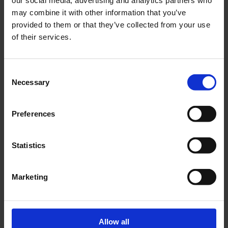
our social media, advertising and analytics partners who
may combine it with other information that you’ve
provided to them or that they’ve collected from your use
Éclairage De Zone
of their services.
Consent
Necessary
Selection
HAUTEUR DE MONTAGE
2.12
6.71
6.71
2.13
2.5
Preferences
2.26
7.21
7.21
2.28
3
2.40
7.61
7.61
2.42
3.5
Statistics
2.69
7.93
7.93
2.70
4
2.90
8.22
8.22
2.92
4.5
Marketing
3.18
8.51
8.51
3.20
5
3.32
8.86
8.86
3.34
5.5
3.54
9.18
9.18
3.56
6
Allow all