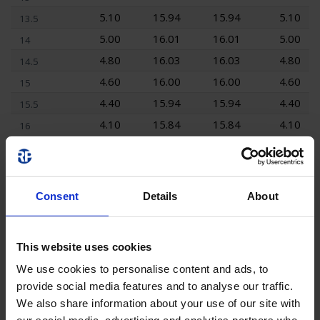
5.10
15.94
15.94
5.10
13.5
5.00
16.01
16.01
5.00
14
4.80
16.03
16.03
4.80
14.5
4.60
16.00
16.00
4.60
15
4.40
15.94
15.94
4.40
15.5
4.10
15.84
15.84
4.10
16
3.80
15.72
15.72
3.80
16.5
3.50
15.56
15.56
3.50
17
3.10
15.39
15.39
3.10
17.5
Consent
Details
About
2.40
15.18
15.18
2.40
18
1.40
14.95
14.95
1.40
18.5
This website uses cookies
0.00
14.67
14.67
0.00
19
We use cookies to personalise content and ads, to
0.00
14.35
14.35
0.00
19.5
provide social media features and to analyse our traffic.
0.00
14.05
14.05
0.00
20
We also share information about your use of our site with