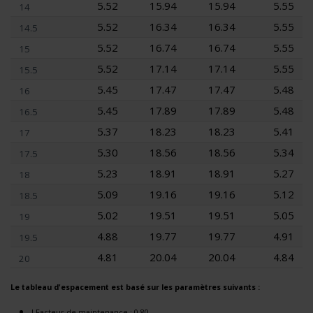
5.52
15.94
15.94
5.55
14
5.52
16.34
16.34
5.55
14.5
5.52
16.74
16.74
5.55
15
5.52
17.14
17.14
5.55
15.5
5.45
17.47
17.47
5.48
16
5.45
17.89
17.89
5.48
16.5
5.37
18.23
18.23
5.41
17
5.30
18.56
18.56
5.34
17.5
5.23
18.91
18.91
5.27
18
5.09
19.16
19.16
5.12
18.5
5.02
19.51
19.51
5.05
19
4.88
19.77
19.77
4.91
19.5
4.81
20.04
20.04
4.84
20
Le tableau d'espacement est basé sur les paramètres suivants :
l Facteur de maintenance : 0,80