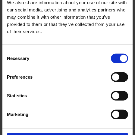
13
We also share information about your use of our site with
0.00
1.80
0.00
0.00
13.5
our social media, advertising and analytics partners who
may combine it with other information that you’ve
0.00
0.60
0.00
0.00
14
provided to them or that they’ve collected from your use
of their services.
Éclairage De Zone
Consent
Necessary
Selection
Preferences
HAUTEUR DE MONTAGE
4.66
13.65
10.36
3.35
2.5
Statistics
4.76
13.89
10.78
3.45
3
4.25
14.33
11.22
3.27
3.5
Marketing
3.90
14.63
11.54
3.15
4
3.64
15.14
11.90
3.15
4.5