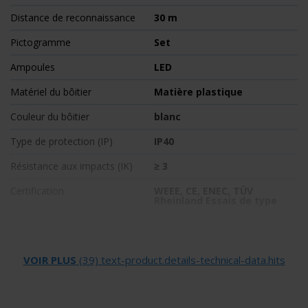
Distance de reconnaissance
30 m
Pictogramme
Set
Ampoules
LED
Matériel du bôitier
Matière plastique
Couleur du bôitier
blanc
Type de protection (IP)
IP40
Résistance aux impacts (IK)
≥ 3
Certification
WEEE, CE, ENEC, TÜV
Rheinland Essais de type
Classe de protection
2
Alimentation
systèmes d'alimentation
VOIR PLUS
(39) text-product.details-technical-data.hits
électrique centralisée
Surveillance
Sans surveillance