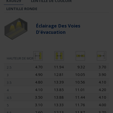
KXU029
LENTILLE DE COULOIR
LENTILLE RONDE
Éclairage Des Voies
D’évacuation
HAUTEUR DE MONTAGE
4.70
11.94
9.32
3.70
2.5
4.90
12.81
10.05
3.90
3
4.80
13.39
10.56
4.10
3.5
4.10
13.85
11.01
4.20
4
3.50
13.88
11.44
4.10
4.5
3.10
13.33
11.76
4.00
5
2.60
12.13
11.87
3.70
5.5