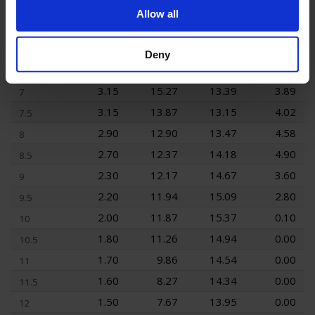
3.49
15.57
12.26
3.18
5
Allow all
3.32
16.13
12.77
3.38
5.5
3.28
16.36
13.31
3.51
6
Deny
3.27
16.28
13.58
3.83
6.5
3.15
15.27
13.39
3.89
7
3.15
13.87
13.15
4.02
7.5
2.90
12.90
13.47
4.58
8
2.70
12.37
14.18
4.90
8.5
2.30
12.17
14.67
3.60
9
2.20
11.94
15.09
2.80
9.5
2.00
11.87
15.37
0.10
10
1.80
11.26
14.94
0.00
10.5
1.70
9.86
14.54
0.00
11
1.60
8.27
14.34
0.00
11.5
1.50
7.67
13.95
0.00
12