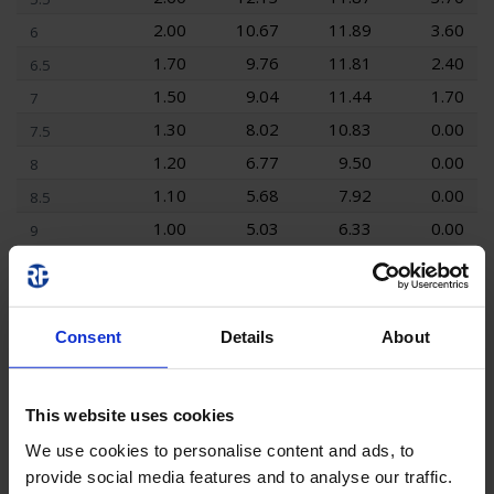
2.00
10.67
11.89
3.60
6
1.70
9.76
11.81
2.40
6.5
1.50
9.04
11.44
1.70
7
1.30
8.02
10.83
0.00
7.5
1.20
6.77
9.50
0.00
8
1.10
5.68
7.92
0.00
8.5
1.00
5.03
6.33
0.00
9
0.80
4.64
5.09
0.00
9.5
0.00
4.26
1.48
0.00
10
0.00
3.80
0.00
0.00
10.5
Consent
Details
About
0.00
3.63
0.00
0.00
11
0.00
3.48
0.00
0.00
11.5
This website uses cookies
0.00
3.05
0.00
0.00
12
We use cookies to personalise content and ads, to
0.00
2.27
0.00
0.00
12.5
provide social media features and to analyse our traffic.
0.00
2.03
0.00
0.00