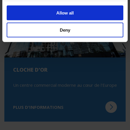
Allow all
Deny
CLOCHE D'OR
Un centre commercial moderne au cœur de l'Europe
PLUS D'INFORMATIONS