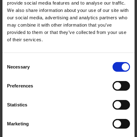
provide social media features and to analyse our traffic.
We also share information about your use of our site with
TYPES DE SURVEILLANCE
our social media, advertising and analytics partners who
may combine it with other information that you’ve
provided to them or that they’ve collected from your use
of their services.
PLANIFICATION & CONSEIL
Consent
Necessary
Selection
Preferences
Statistics
RÉFÉRENCES - NOS PRODUITS
Marketing
EN ACTION