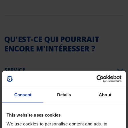
QU'EST-CE QUI POURRAIT
ENCORE M'INTÉRESSER ?
SERVICE
GARANTIE
Consent
Details
About
This website uses cookies
CERTIFICATIONS
We use cookies to personalise content and ads, to