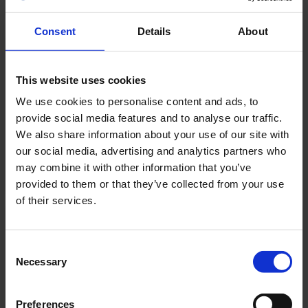
Consent
Details
About
MCW212
MCW212
12 PCS.
This website uses cookies
12
240
We use cookies to personalise content and ads, to
10880 W
3800 W
provide social media features and to analyse our traffic.
1240 W
We also share information about your use of our site with
our social media, advertising and analytics partners who
PRODUIT
may combine it with other information that you’ve
provided to them or that they’ve collected from your use
of their services.
MCW224
Consent
MCW224
24 PCS.
Necessary
Selection
24
480
10880 W
3800 W
1240 W
Preferences