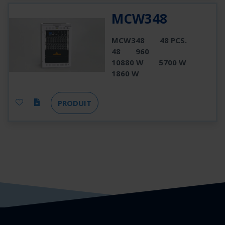
MCW348
MCW348
48 PCS.
48
960
10880 W
5700 W
1860 W
PRODUIT