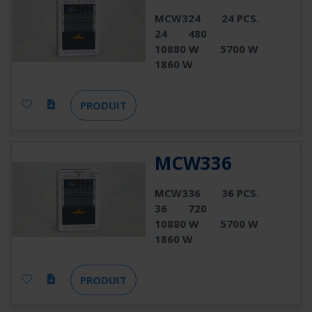
MCW324
24 PCS.
24
480
10880 W
5700 W
1860 W
PRODUIT
MCW336
MCW336
36 PCS.
36
720
10880 W
5700 W
1860 W
PRODUIT