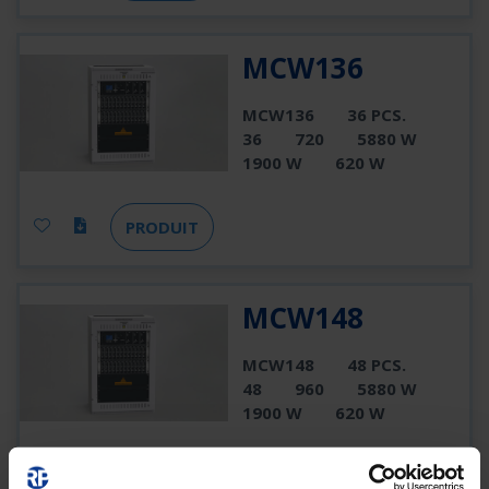
MCW136
MCW136
36 PCS.
36
720
5880 W
1900 W
620 W
PRODUIT
MCW148
MCW148
48 PCS.
48
960
5880 W
1900 W
620 W
PRODUIT