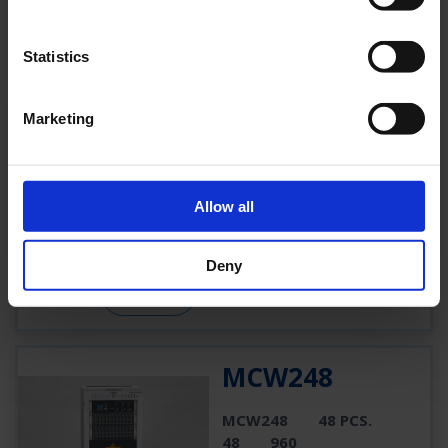
PRODUIT
Statistics
MCW236
Marketing
MCW236
36 PCS.
36
720
Allow all
10880 W
3800 W
1240 W
Deny
PRODUIT
MCW248
MCW248
48 PCS.
48
960