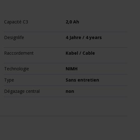
Capacité C3
2,0 Ah
Designlife
4 Jahre / 4 years
Raccordement
Kabel / Cable
Technologie
NIMH
Type
Sans entretien
Dégazage central
non