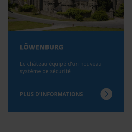
LÖWENBURG
Le château équipé d'un nouveau
système de sécurité
PLUS D'INFORMATIONS