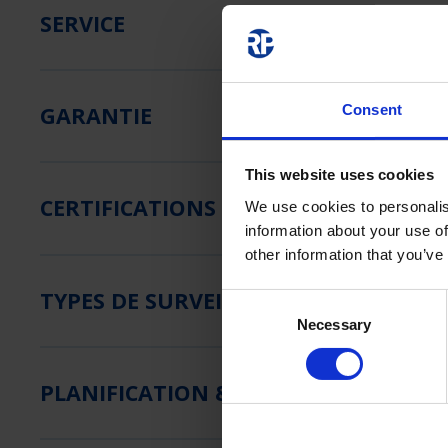
SERVICE
Consent
GARANTIE
This website uses cookies
CERTIFICATIONS
We use cookies to personalis
information about your use of
other information that you’ve
TYPES DE SURVEILLANCE
Consent
Necessary
Selection
PLANIFICATION & CONSEIL