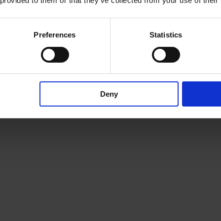
 provided to them or that they’ve collected from your use of their
Preferences
Statistics
 -
CPS -
erstasjoner
underfordelin
Deny