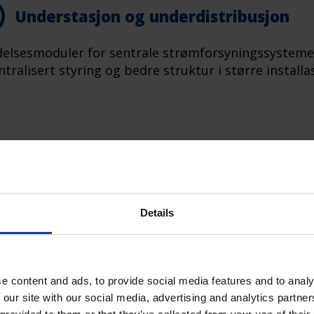
Understasjon og underdistribusjon
delsesmoduler for sentrale strømforsyningssystemer
tralisert styring og bedre struktur i større installa
Details
e content and ads, to provide social media features and to analy
 our site with our social media, advertising and analytics partn