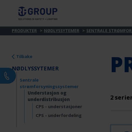
PRODUKTER
NØDLYSSYTEMER
SENTRALE STRØMFOR
P
Tilbake
NØDLYSSYTEMER
Sentrale
strømforsyningssystemer
Understasjon og
2 serie
underdistribusjon
CPS - understasjoner
CPS - underfordeling