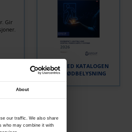
. Gir
sjoner.
LAST NED KATALOGEN
FOR NØDBELYSNING
About
se our traffic. We also share
ers who may combine it with