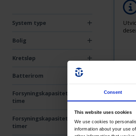
System type
Utvi
desen
Bolig
Kretsløp
Batterirom
Forsyningskapasitet 1
Consent
time
This website uses cookies
Forsyningskapasitet 3
We use cookies to personalis
timer
information about your use of