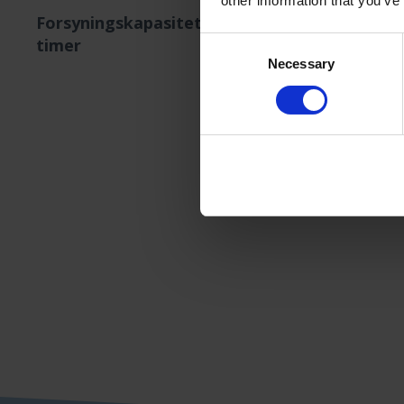
other information that you’ve
Forsyningskapasitet 8
timer
Consent
Necessary
Selection
CPS
und