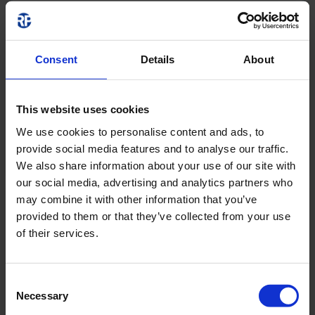
YTULU-LANS-
3501
Consent
Details
About
YTULU-LANS-3501
3950 LM
4000 K
21.5
This website uses cookies
We use cookies to personalise content and ads, to
PRODUIT
provide social media features and to analyse our traffic.
We also share information about your use of our site with
our social media, advertising and analytics partners who
YTULU-LANS-
may combine it with other information that you’ve
provided to them or that they’ve collected from your use
7001
of their services.
YTULU-LANS-7001
7900 LM
Consent
4000 K
21.5
Necessary
Selection