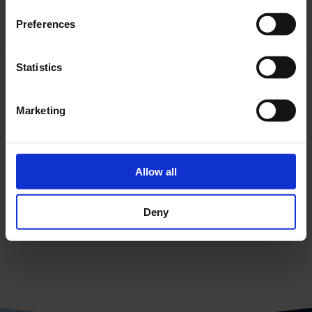
PRODUIT
Preferences
YTULU-LANS-
Statistics
8401
Marketing
YTULU-LANS-8401
9900 LM
4000 K
21.5
Allow all
PRODUIT
Deny