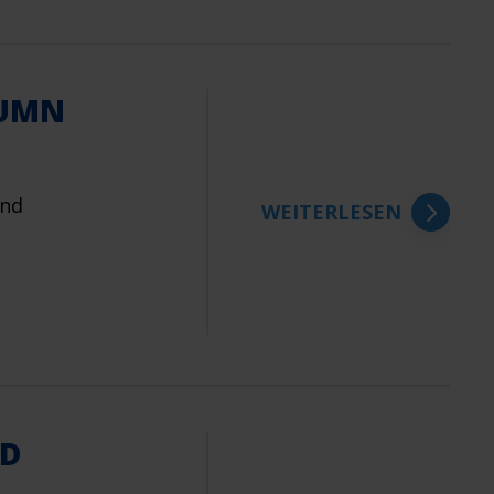
TUMN
und
WEITERLESEN
ND