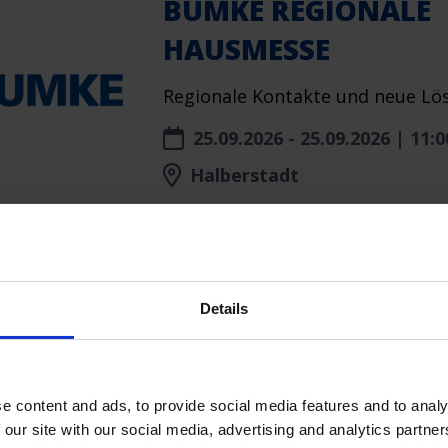
BUMKE REGIONALE
HAUSMESSE
Regionale Kontakte und neue Lö
25.09.2026 - 25.09.2026 | 11:0
Halberstadt
HERBSTMESSE NOR
Details
Treffpunkt für Trends und Fachg
25.09.2026 - 25.09.2026
e content and ads, to provide social media features and to analy
 our site with our social media, advertising and analytics partn
Bindlach