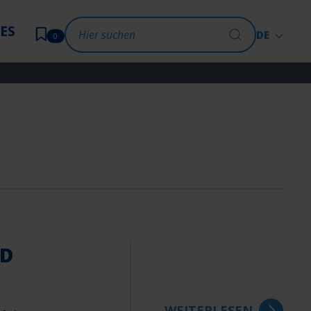
ES
DE
0
ND
WEITERLESEN