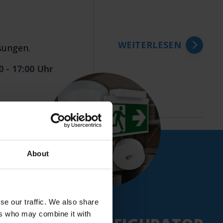
WEITERLESEN
sungen.
0 - 17:00 Uhr
DBAYERN
About
espräche.
WEITERLESEN
NEU:
se our traffic. We also share
ers who may combine it with