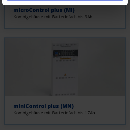
microControl plus (MI)
Kombigehäuse mit Batteriefach bis 9Ah
miniControl plus (MN)
Kombigehäuse mit Batteriefach bis 17Ah