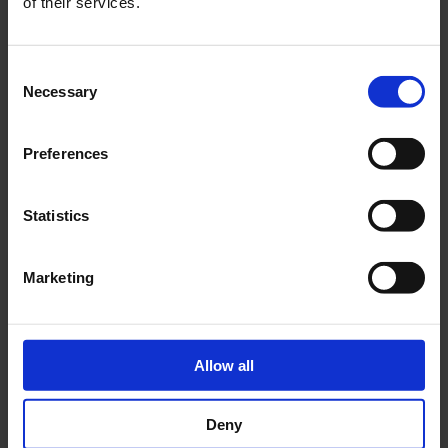
of their services.
Consent
Necessary
Selection
midiControl plus (MD)
Vorkonfiguriertes Kombigehäuse mit Batteriefach
Preferences
bis 55Ah
Statistics
Marketing
Allow all
Deny