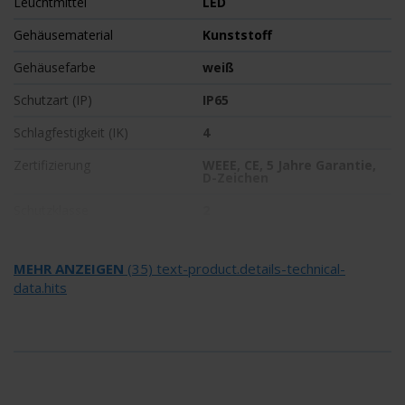
Leuchtmittel
LED
Gehäusematerial
Kunststoff
Gehäusefarbe
weiß
Schutzart (IP)
IP65
Schlagfestigkeit (IK)
4
Zertifizierung
WEEE, CE, 5 Jahre Garantie,
D-Zeichen
Schutzklasse
2
Versorgung
Einzelbatterie
MEHR ANZEIGEN
(35) text-product.details-technical-
Überwachung
SelfControl (SC)
data.hits
Überbrückungszeit
3 h
Batterie
LiFePO4 3,2 V/3,3 Ah
Betriebsart
Bereitschaftsschaltung /
Dauerschaltung