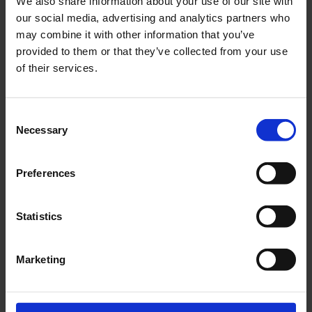
We also share information about your use of our site with
our social media, advertising and analytics partners who
may combine it with other information that you’ve
provided to them or that they’ve collected from your use
of their services.
WAS KÖNNTE MICH NOCH
INTERESSIEREN?
Consent
Necessary
Selection
SERVICE
Preferences
Statistics
GARANTIE
Marketing
ZERTIFIZIERUNGEN