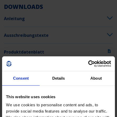
DOWNLOADS
Schalteingang
Ja
Anleitung
Notlichtblockierung
Nein
Batterieanschluss
Stecker
Ausschreibungstexte
Dimmfunktion
Nein
Zolltarifnummer
94056120
Produktdatenblatt
GTIN
4260766556760
Technische Zeichnung
Consent
Details
About
Zertifikat
This website uses cookies
We use cookies to personalise content and ads, to
provide social media features and to analyse our traffic.