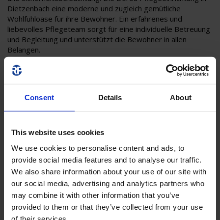
Dietzenbach eine moderne und zugleich gemütliche
Wohlfühloase für ihre Bewohner. Ein erfahrenes und
liebevolles Pflegeteam sorgt für eine individuelle Betreuung
und Begleitung und unterstützt die Bewohner in allen
Belangen.
Die wichtigsten Zahlen:
Consent
Details
About
Mehr als 60 Einrichtungen in ganz Deutschland
138 Pflegeplätze
4 Stockwerke
This website uses cookies
We use cookies to personalise content and ads, to
provide social media features and to analyse our traffic.
Im kompletten Baukomplex wurden um die 100 RP-
We also share information about your use of our site with
Produkte geliefert
our social media, advertising and analytics partners who
may combine it with other information that you’ve
provided to them or that they’ve collected from your use
1 zentrales Notstromsystem aus der MCX-Serie
of their services.