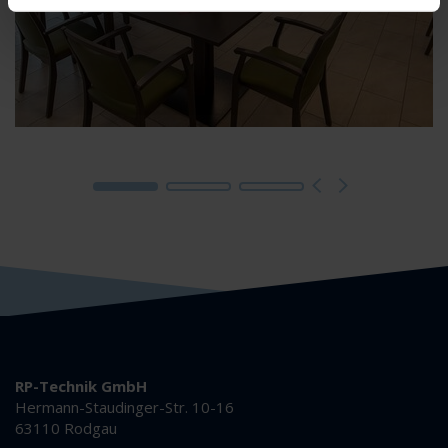
RP-Technik GmbH
Hermann-Staudinger-Str. 10-16
63110 Rodgau