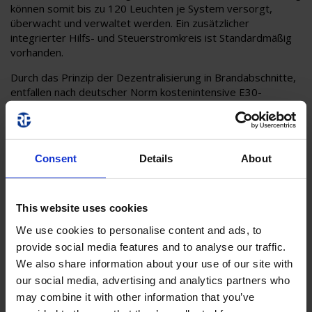
können somit bis zu 120 Leuchten je System versorgt,
überwacht und verwaltet werden. Ein zusätzlicher
integrierter Hilfs- und Steuerstromkreis ist Standardmäßig
vorhanden.
Durch das Prinzip der Dezentralisierung in Brandabschnitte,
entfallen nach deutscher Norm kostenintensive E30-
Leitungsanlagen und deren Installation. Die microControl
plus wird dabei in jedem Brandabschnitt in einem
Betriebsraum installiert. Durch die Versorgungsspannung
(230VAC / 216VDC), wird der Einsatz handelsüblicher
Consent
Details
About
Leuchten mit elektronischem Vorschaltgerät gewährleistet.
This website uses cookies
We use cookies to personalise content and ads, to
provide social media features and to analyse our traffic.
We also share information about your use of our site with
our social media, advertising and analytics partners who
may combine it with other information that you’ve