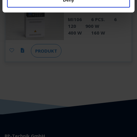
MI106
MI106
6 PCS.
6
120
900 W
400 W
160 W
PRODUKT
RP-Technik GmbH