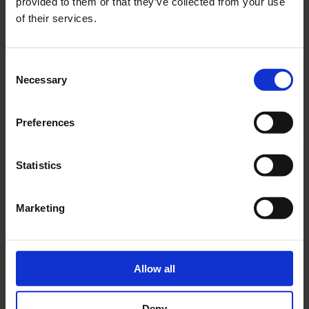
MI102
provided to them or that they’ve collected from your use
of their services.
MI102
6 PCS.
2
120
900 W
Consent
400 W
160 W
Necessary
Selection
PRODUKT
Preferences
MI104
Statistics
MI104
6 PCS.
4
Marketing
120
900 W
400 W
160 W
PRODUKT
Allow all
Deny