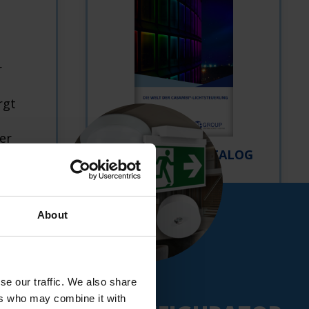
r
rgt
er
DOWNLOAD KATALOG
etail-
CASAMBI
About
NEU:
se our traffic. We also share
ers who may combine it with