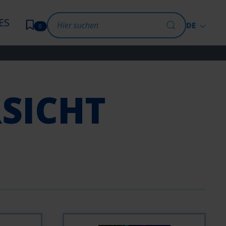
ES
DE
0
SICHT