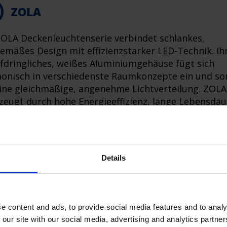
ZOLA
ZOLA Deckenleuchtenserie verbindet schlankes,
gemäßes Design mit effizienzstarker LED-Technik. Ih
fdringliches, weißes Aluminiumgehäuse fügt sich
onisch in verschiedenste Raumkonzepte ein und so
eine gleichmäßige, angenehme Lichtverteilung. ZOLA
zeugt durch hohe Energieeffizienz, lange Lebensdau
lexible Steuerungsmöglichkeiten – ideal für Büro-, R
Wohnbereiche.
Details
e content and ads, to provide social media features and to analy
 our site with our social media, advertising and analytics partn