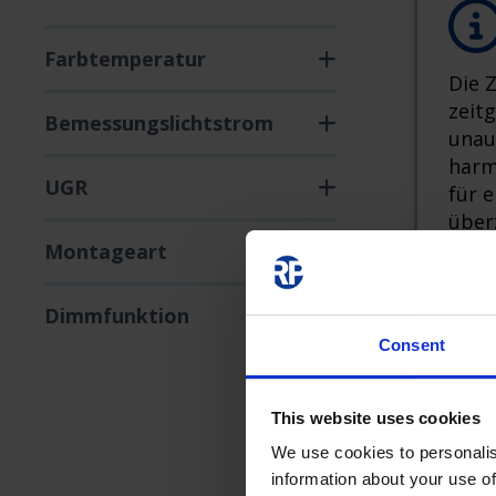
Farbtemperatur
Die 
zeit
Bemessungslichtstrom
unau
harm
UGR
für 
über
und f
Montageart
und 
Dimmfunktion
Consent
This website uses cookies
We use cookies to personalis
information about your use of