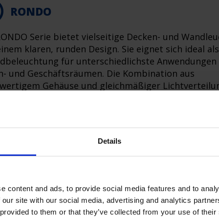
RONDO
RONDO Serie bietet vielseitige Decken- und Wandle
inem klaren, runden Design. Sie eignet sich ideal als
dbeleuchtung für unterschiedlichste Anwendungen 
- und Geschäftsräumen. Die Kombination aus
wertigem Gehäuse und gleichmäßiger Lichtverteilu
t für eine angenehme Lichtatmosphäre in jedem Um
Details
e content and ads, to provide social media features and to analy
 our site with our social media, advertising and analytics partn
 provided to them or that they’ve collected from your use of their