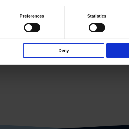
Preferences
Statistics
DO (Decke)
RONDO (Pende
Deny