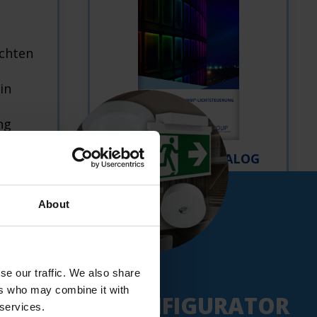
uchten
in
ng
feld.
DOWNLOAD KATALOG
CASAMBI
About
NEU:
se our traffic. We also share
ers who may combine it with
PRODUKTKONFIGURATOR
 services.