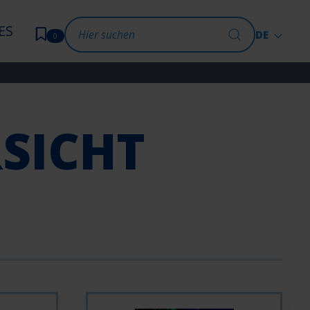
ES
DE
0
SICHT