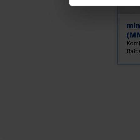
min
(MN
Komb
Batt