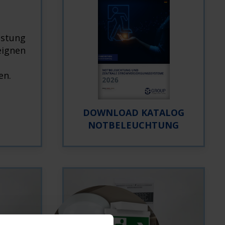
istung
eignen
en.
DOWNLOAD KATALOG
NOTBELEUCHTUNG