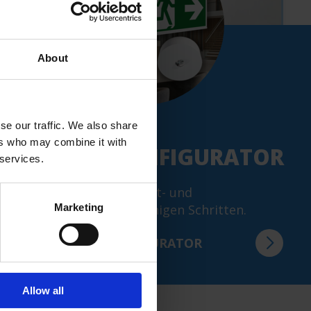
About
lus
miniControl plus
(MN)
NEU:
Kombigehäuse mit
se our traffic. We also share
h
Batteriefach bis 17Ah
ers who may combine it with
PRODUKTKONFIGURATOR
 services.
Konfigurieren Sie Ihre Not- und
Marketing
Sicherheitsleuchte in wenigen Schritten.
ZUM PRODUKTKONFIGURATOR
Allow all