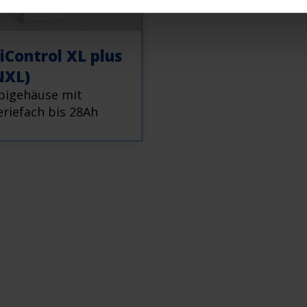
iControl XL plus
XL)
igehäuse mit
eriefach bis 28Ah