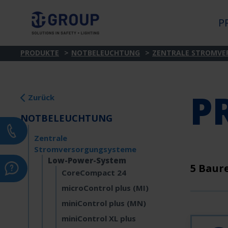
P
PRODUKTE
NOTBELEUCHTUNG
ZENTRALE STROMVE
P
Zurück
NOTBELEUCHTUNG
Zentrale
Stromversorgungsysteme
Low-Power-System
5 Baur
CoreCompact 24
microControl plus (MI)
miniControl plus (MN)
miniControl XL plus