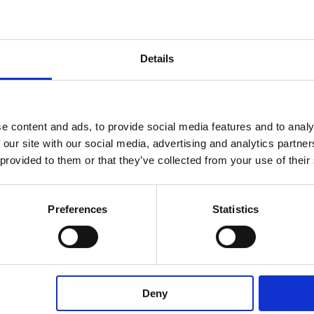
Details
eCompact 24
microControl p
mversorgung mit
(MI)
enzter Leistung
Kombigehäuse mit
e content and ads, to provide social media features and to analy
Batteriefach bis 9A
 our site with our social media, advertising and analytics partn
 provided to them or that they’ve collected from your use of their
Preferences
Statistics
Deny