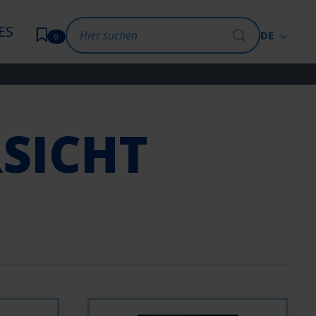
ES
DE
0
SICHT