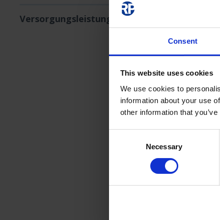
Versorgungsleistung 8 h
Consent
Cor
Stro
This website uses cookies
begr
We use cookies to personalis
information about your use of
other information that you’ve
Consent
Necessary
Selection