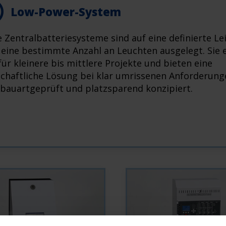
Low-Power-System
e Zentralbatteriesysteme sind auf eine definierte Le
 eine bestimmte Anzahl an Leuchten ausgelegt. Sie 
für kleinere bis mittlere Projekte und bieten eine
schaftliche Lösung bei klar umrissenen Anforderung
bauartgeprüft und platzsparend konzipiert.