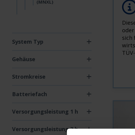
(MNXL)
Dies
oder
sich 
System Typ
wirt
TÜV-
Gehäuse
Stromkreise
Batteriefach
Versorgungsleistung 1 h
Versorgungsleistung 3 h